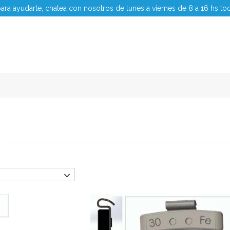
ara ayudarte, chatea con nosotros de lunes a viernes de 8 a 16 hs to