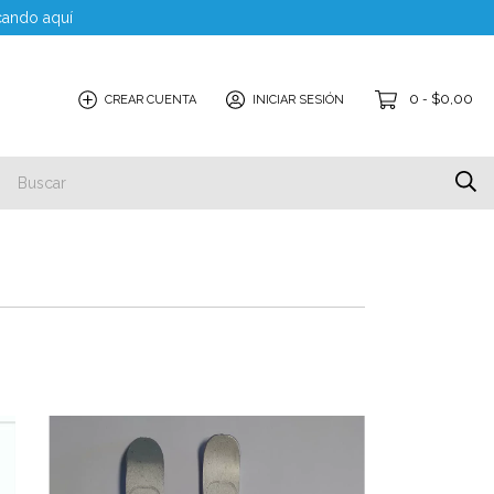
cando aquí
0
$0,00
CREAR CUENTA
INICIAR SESIÓN
-