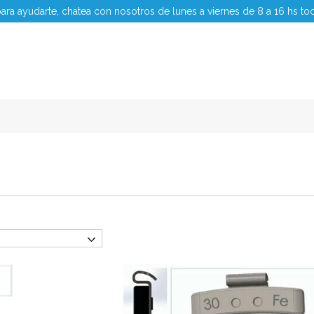
ara ayudarte, chatea con nosotros de lunes a viernes de 8 a 16 hs to