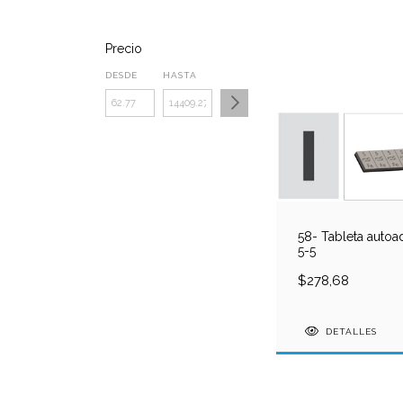
Precio
DESDE
HASTA
58- Tableta autoa
5-5
$278,68
DETALLES