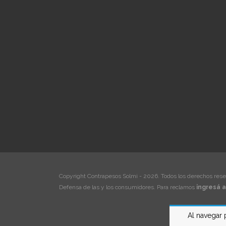
Copyright Contrapesos Solmi - 2026. Todos los derechos rese
Defensa de las y los consumidores. Para reclamos
ingresá a
Al navegar 