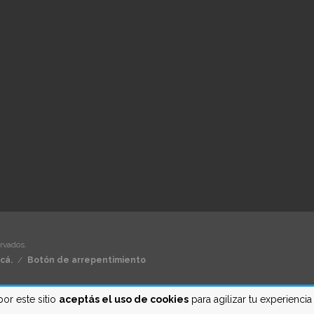
rvados.
cá.
/
Botón de arrepentimiento
por este sitio
aceptás el uso de cookies
para agilizar tu experienci