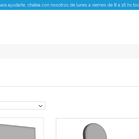
ara ayudarte, chatea con nosotros de lunes a viernes de 8 a 16 hs to