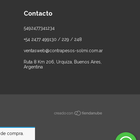
Contacto
5492477341234
+54 2477 499130 / 229 / 248
ventasweb@contrapesos-solmi.com.ar
Ruta 8 Km 206, Urquiza, Buenos Aires,
Argentina
a de compra.