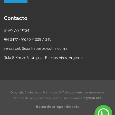
Contacto
5492477341234
+54 2477 499130 / 229 / 248
ventasweb@contrapesos-solmi.com.ar
Ruta 8 Km 206, Urquiza, Buenos Aires, Argentina
Copyright Contrapesos Solmi - 2026. Todos los derechos reservados.
Defensa de las y los consumidores. Para reclamos
ingresá acá.
Botón de arrepentimiento