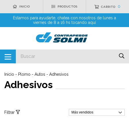
0
INICIO
PRODUCTOS
CARRITO
Estamos para ayudarte, chatea con nosotros de lunes a
viernes de 8 a 16 hs tocando aquí
Inicio
-
Plomo
-
Autos
-
Adhesivos
Adhesivos
Filtrar