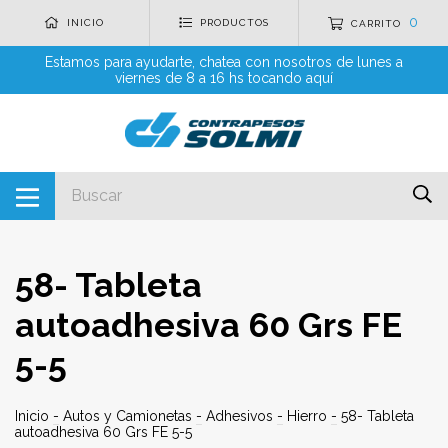
0
INICIO
PRODUCTOS
CARRITO
Estamos para ayudarte, chatea con nosotros de lunes a
viernes de 8 a 16 hs tocando aquí
58- Tableta
autoadhesiva 60 Grs FE
5-5
Inicio
-
Autos y Camionetas
-
Adhesivos
-
Hierro
-
58- Tableta
autoadhesiva 60 Grs FE 5-5